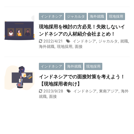
インドネシア
ジャカルタ
海外就職
現地採用
現地採用を検討の方必見！失敗しないイ
ンドネシアの人材紹介会社まとめ！
2022/4/21
インドネシア
,
ジャカルタ
,
就職
,
海外就職
,
現地採用
,
面接
インドネシア
海外就職
現地採用
インドネシアでの面接対策を考えよう！
【現地採用者向け】
2023/9/28
インドネシア
,
東南アジア
,
海外
就職
,
面接