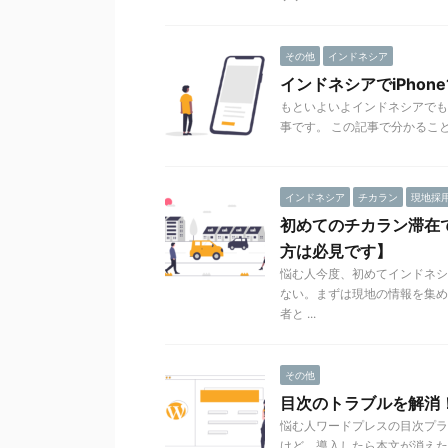
その他
インドネシア
インドネシアでiPhon
もといよいよインドネシアでもiP
事です。 この記事で分かること イ
インドネシア
チカラン
現地採
初めてのチカラン滞在
方は必見です】
悩む人今度、初めてインドネシ
ない。まずは現地の情報を集め
者と ...
その他
目次のトラブルを解消！目次
悩む人ワードプレスの目次プラグイン『Ta
けど、導入したら本文が消えたり