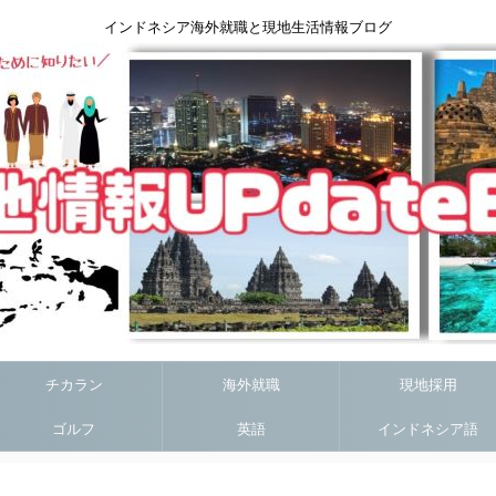
インドネシア海外就職と現地生活情報ブログ
チカラン
海外就職
現地採用
ゴルフ
英語
インドネシア語