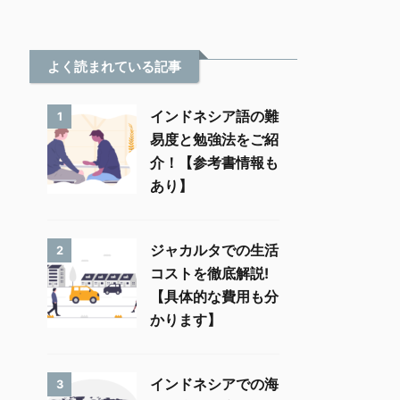
よく読まれている記事
インドネシア語の難
1
易度と勉強法をご紹
介！【参考書情報も
あり】
ジャカルタでの生活
2
コストを徹底解説!
【具体的な費用も分
かります】
インドネシアでの海
3