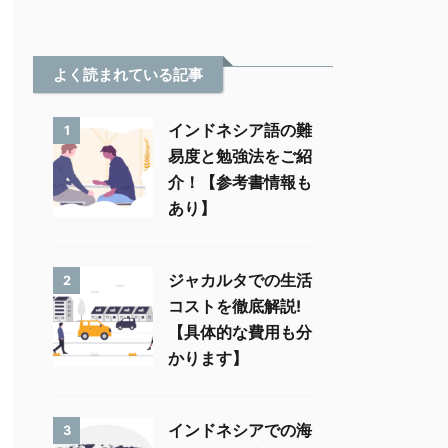
よく読まれている記事
インドネシア語の難
1
易度と勉強法をご紹
介！【参考書情報も
あり】
ジャカルタでの生活
2
コストを徹底解説!
【具体的な費用も分
かります】
インドネシアでの海
3