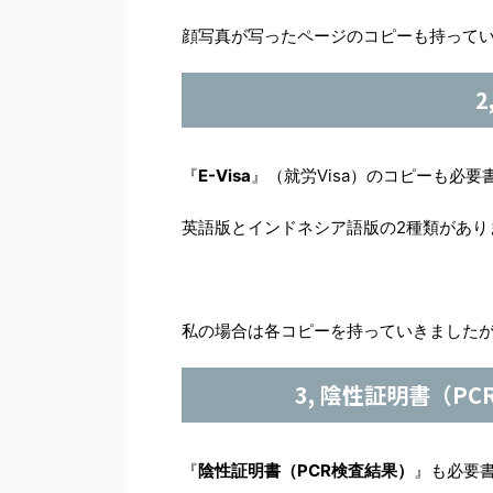
顔写真が写ったページのコピーも持って
2
『
E-Visa
』（就労Visa）のコピーも必
英語版とインドネシア語版の2種類があり
私の場合は各コピーを持っていきました
3, 陰性証明書（P
『
陰性証明書（PCR検査結果）
』も必要