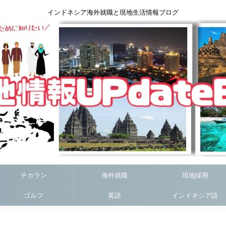
インドネシア海外就職と現地生活情報ブログ
チカラン
海外就職
現地採用
ゴルフ
英語
インドネシア語