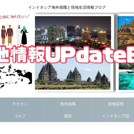
インドネシア海外就職と現地生活情報ブログ
チカラン
海外就職
現地採用
ゴルフ
英語
インドネシア語