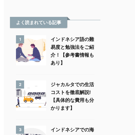
よく読まれている記事
インドネシア語の難
1
易度と勉強法をご紹
介！【参考書情報も
あり】
ジャカルタでの生活
2
コストを徹底解説!
【具体的な費用も分
かります】
インドネシアでの海
3