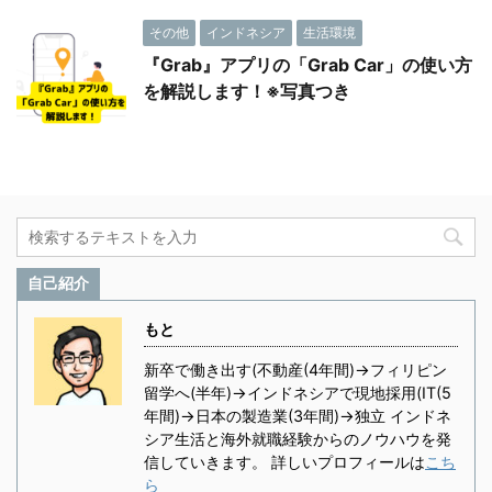
その他
インドネシア
生活環境
『Grab』アプリの「Grab Car」の使い方
を解説します！※写真つき
自己紹介
もと
新卒で働き出す(不動産(4年間)→フィリピン
留学へ(半年)→インドネシアで現地採用(IT(5
年間)→日本の製造業(3年間)→独立 インドネ
シア生活と海外就職経験からのノウハウを発
信していきます。 詳しいプロフィールは
こち
ら