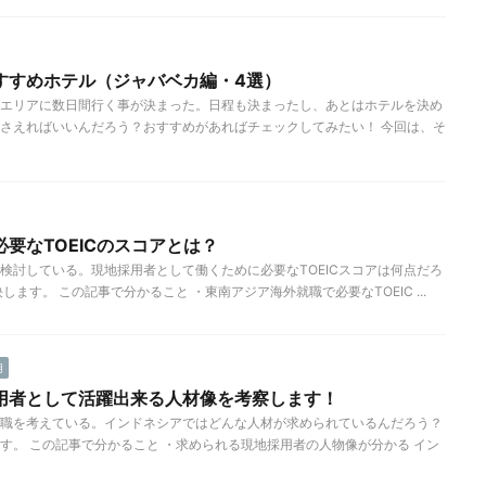
すすめホテル（ジャバベカ編・4選）
エリアに数日間行く事が決まった。日程も決まったし、あとはホテルを決め
さえればいいんだろう？おすすめがあればチェックしてみたい！ 今回は、そ
要なTOEICのスコアとは？
検討している。現地採用者として働くために必要なTOEICスコアは何点だろ
ます。 この記事で分かること ・東南アジア海外就職で必要なTOEIC ...
用
用者として活躍出来る人材像を考察します！
職を考えている。インドネシアではどんな人材が求められているんだろう？
す。 この記事で分かること ・求められる現地採用者の人物像が分かる イン