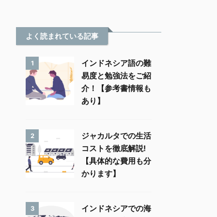
よく読まれている記事
インドネシア語の難
1
易度と勉強法をご紹
介！【参考書情報も
あり】
ジャカルタでの生活
2
コストを徹底解説!
【具体的な費用も分
かります】
インドネシアでの海
3