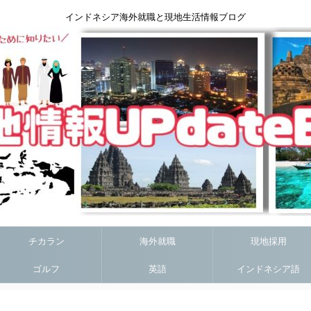
インドネシア海外就職と現地生活情報ブログ
チカラン
海外就職
現地採用
ゴルフ
英語
インドネシア語