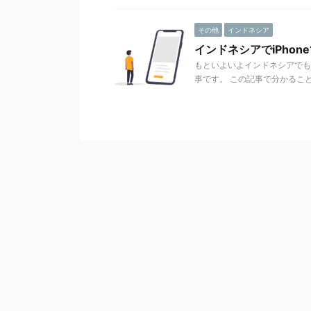
その他
インドネシア
インドネシアでiPhon
もといよいよインドネシアでもiP
事です。 この記事で分かること イ