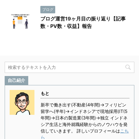
ブログ
ブログ運営19ヶ月目の振り返り【記事
数・PV数・収益】報告
自己紹介
もと
新卒で働き出す(不動産(4年間)→フィリピン
留学へ(半年)→インドネシアで現地採用(IT(5
年間)→日本の製造業(3年間)→独立 インドネ
シア生活と海外就職経験からのノウハウを発
信していきます。 詳しいプロフィールは
こち
ら