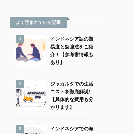
よく読まれている記事
インドネシア語の難
1
易度と勉強法をご紹
介！【参考書情報も
あり】
ジャカルタでの生活
2
コストを徹底解説!
【具体的な費用も分
かります】
インドネシアでの海
3