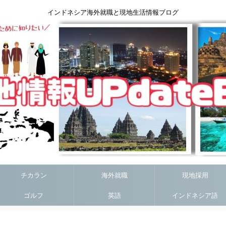
インドネシア海外就職と現地生活情報ブログ
チカラン
海外就職
現地採用
ゴルフ
英語
インドネシア語