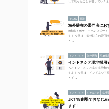
して思ったことを書いていきます
その他
英語
海外駐在の帯同者にお
※出典：ポケトークの公式サイ
す！ 今回は、海外駐在の帯同
・ ...
インドネシア
海外就職
現地採
インドネシア現地採用
もとインドネシア現地採用者の
すよ！ 今回は、インドネシア
・イ ...
インドネシア
ジャカルタ
生活
JKT48劇場でおなじみ
ます！