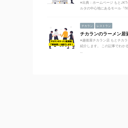
※出典：ホームページ もとJK
ルタの中心地にあるモール『fXス
チカラン
レストラン
チカランのラーメン居
※越後屋チカラン店 もとチカ
紹介します。 この記事でわか
...