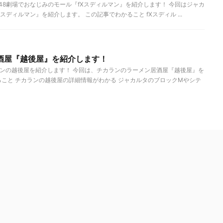
T48劇場でおなじみのモール『fXスディルマン』を紹介します！ 今回はジャカ
ディルマン』を紹介します。 この記事でわかること fXスディル ...
酒屋『越後屋』を紹介します！
ランの越後屋を紹介します！ 今回は、チカランのラーメン居酒屋『越後屋』を
ること チカランの越後屋の詳細情報がわかる ジャカルタのブロックMやシテ