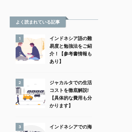
よく読まれている記事
インドネシア語の難
1
易度と勉強法をご紹
介！【参考書情報も
あり】
ジャカルタでの生活
2
コストを徹底解説!
【具体的な費用も分
かります】
インドネシアでの海
3