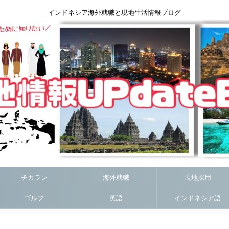
インドネシア海外就職と現地生活情報ブログ
チカラン
海外就職
現地採用
ゴルフ
英語
インドネシア語