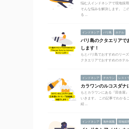
悩む人インドネシアで現地採用
そんな悩みを解決します。 こ
る ...
インドネシア
バリ島
ホテル
バリ島のクタエリアでおすす
します！
もとバリ島でおすすめのリーズナブル
クタエリアでおすすめのホテル『Harp
インドネシア
チカラン
レスト
カラワンのルコスダナ
もとカラワンにある『田舎屋』
いきます。 この記事でわかる
紹 ...
インドネシア
海外就職
現地採