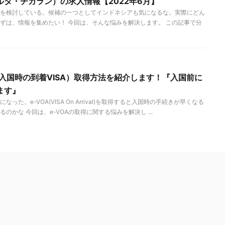
タ・チカラン）の求人情報【2022年6月】
を検討している。候補の一つとしてインドネシアも気になるな。実際にどん
ずは、情報を集めたい！ 今回は、そんな悩みを解決します。 この記事で分
ア入国時の到着VISA）取得方法を紹介します！『入国前に
ます』
た。e-VOA(VISA On Arrival)を取得すると入国時の手続きが早くなる
かな 今回は、e-VOAの取得に関する悩みを解決し ...