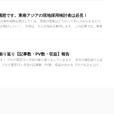
感想です。東南アジアの現地採用検討者は必見！
の海外就職を検討している。現地の情報はどうやって手に入れられるだろ
を検討したい！。 今回は、そんな悩みを解消します。 この記事では、東南
振り返り【記事数・PV数・収益】報告
す！ ブログ運営13ヶ月目の振り返りをしていきます。 自分の備忘録でもあ
ブログ運営13ヶ月目の記事数・PV数・収益が分かる ブログを立ち上げ ...