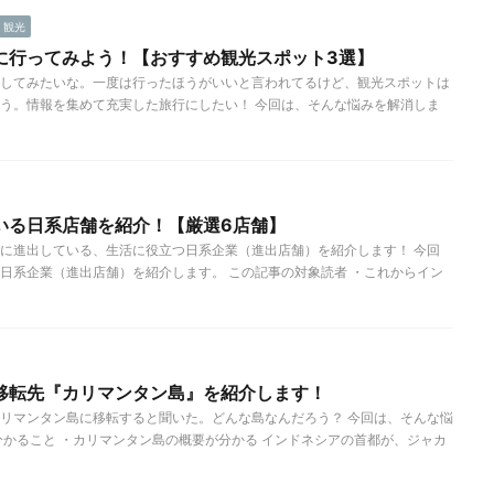
観光
に行ってみよう！【おすすめ観光スポット3選】
してみたいな。一度は行ったほうがいいと言われてるけど、観光スポットは
う。情報を集めて充実した旅行にしたい！ 今回は、そんな悩みを解消しま
いる日系店舗を紹介！【厳選6店舗】
に進出している、生活に役立つ日系企業（進出店舗）を紹介します！ 今回
日系企業（進出店舗）を紹介します。 この記事の対象読者 ・これからイン
移転先『カリマンタン島』を紹介します！
リマンタン島に移転すると聞いた。どんな島なんだろう？ 今回は、そんな悩
分かること ・カリマンタン島の概要が分かる インドネシアの首都が、ジャカ