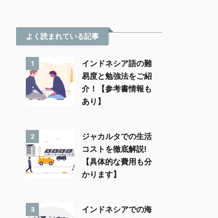
よく読まれている記事
インドネシア語の難
1
易度と勉強法をご紹
介！【参考書情報も
あり】
ジャカルタでの生活
2
コストを徹底解説!
【具体的な費用も分
かります】
インドネシアでの海
3