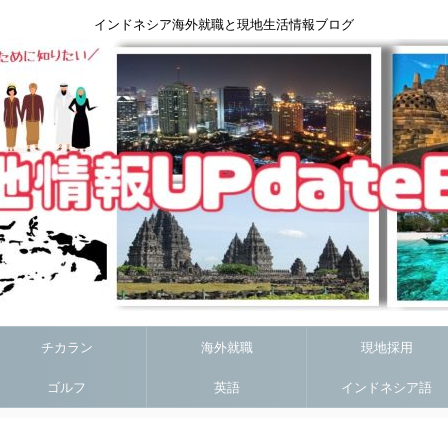
インドネシア海外就職と現地生活情報ブログ
チカラン
海外就職
現地採用
ゴルフ
英語
インドネシア語