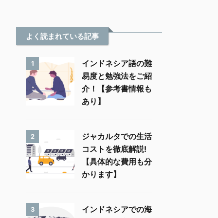
よく読まれている記事
インドネシア語の難
1
易度と勉強法をご紹
介！【参考書情報も
あり】
ジャカルタでの生活
2
コストを徹底解説!
【具体的な費用も分
かります】
インドネシアでの海
3