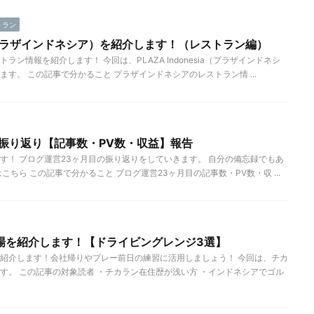
トラン
sia（プラザインドネシア）を紹介します！（レストラン編）
ン情報を紹介します！ 今回は、PLAZA Indonesia（プラザインドネシ
す。 この記事で分かること プラザインドネシアのレストラン情 ...
の振り返り【記事数・PV数・収益】報告
す！ ブログ運営23ヶ月目の振り返りをしていきます。 自分の備忘録でもあ
こちら この記事で分かること ブログ運営23ヶ月目の記事数・PV数・収 ...
場を紹介します！【ドライビングレンジ3選】
紹介します！会社帰りやプレー前日の練習に活用しましょう！ 今回は、チカ
す。 この記事の対象読者 ・チカラン在住歴が浅い方 ・インドネシアでゴル