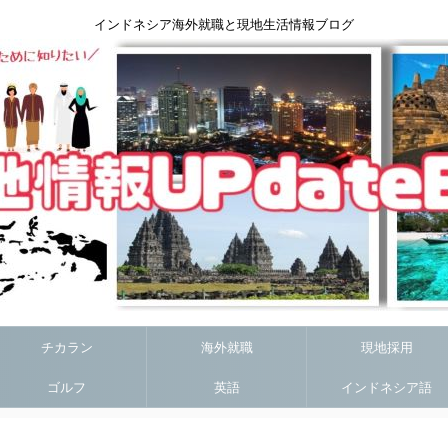
インドネシア海外就職と現地生活情報ブログ
チカラン
海外就職
現地採用
ゴルフ
英語
インドネシア語