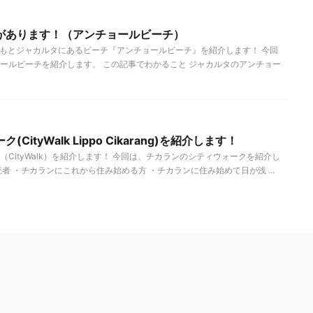
があります！（アンチョールビーチ）
 もとジャカルタにあるビーチ『アンチョールビーチ』を紹介します！ 今回
ールビーチを紹介します。 この記事でわかること ジャカルタのアンチョー
ityWalk Lippo Cikarang)を紹介します！
CityWalk）を紹介します！ 今回は、チカランのシティウォークを紹介し
者 ・チカランにこれから住み始める方 ・チカランに住み始めて日が浅 ...