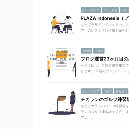
インドネシア
ジャカルタ
レス
PLAZA Indone
もとプラザインドネシアのレストラ
ア）のレストラン情報を紹介しま
その他
ブログ
ブログ運営23ヶ月目
もと今回は、ブログ運営報告で
ります。 筆者のプロフィールは
インドネシア
ゴルフ
チカラン
チカランのゴルフ練習
もとチカランのゴルフ練習場を
ランのゴルフ練習場を紹介しま
フ ...