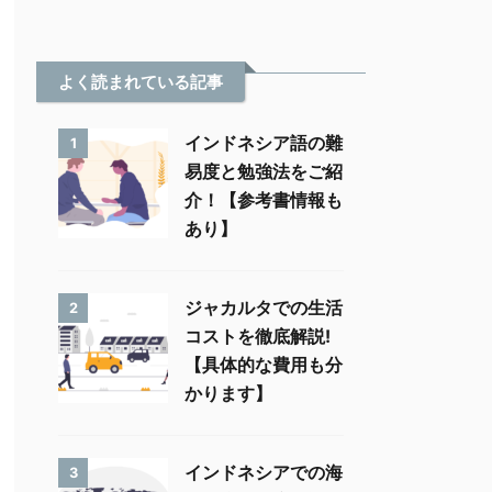
よく読まれている記事
インドネシア語の難
1
易度と勉強法をご紹
介！【参考書情報も
あり】
ジャカルタでの生活
2
コストを徹底解説!
【具体的な費用も分
かります】
インドネシアでの海
3