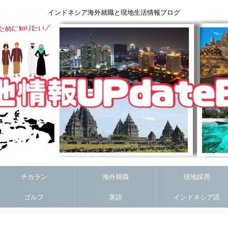
インドネシア海外就職と現地生活情報ブログ
チカラン
海外就職
現地採用
ゴルフ
英語
インドネシア語